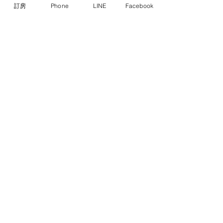
訂房
Phone
LINE
Facebook
CONTACT US
Hualien Wow Hostel
花蓮洄瀾窩青年旅舍
ADDRESS: No.83, Guolian 1st Rd.,
Hualien City, Hualien County 970,
Taiwan (R.O.C.)