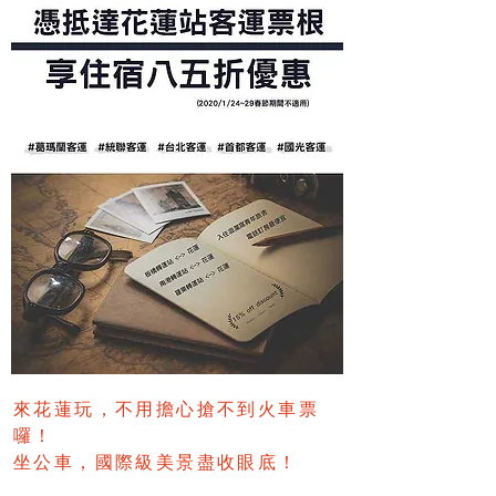
來花蓮玩，不用擔心搶不到火車票
囉！
坐公車，國際級美景盡收眼底！