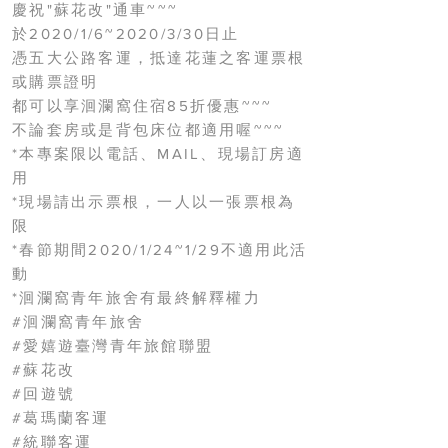
慶祝"蘇花改"通車~~~
於2020/1/6~2020/3/30日止
憑五大公路客運，抵達花蓮之客運票根
或購票證明
都可以享洄瀾窩住宿85折優惠~~~
不論套房或是背包床位都適用喔~~~
*本專案限以電話、MAIL、現場訂房適
用
*現場請出示票根，一人以一張票根為
限
*春節期間2020/1/24~1/29不適用此活
動
*洄瀾窩青年旅舍有最終解釋權力
#洄瀾窩青年旅舍
#愛嬉遊臺灣青年旅館聯盟
#蘇花改
#回遊號
#葛瑪蘭客運
#統聯客運